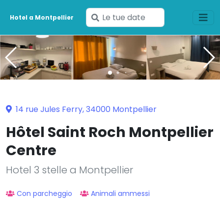
Inserisci
Hotel a Montpellier
le
tue
date
14 rue Jules Ferry, 34000 Montpellier
Hôtel Saint Roch Montpellier
Centre
Hotel 3 stelle a Montpellier
Con parcheggio
Animali ammessi