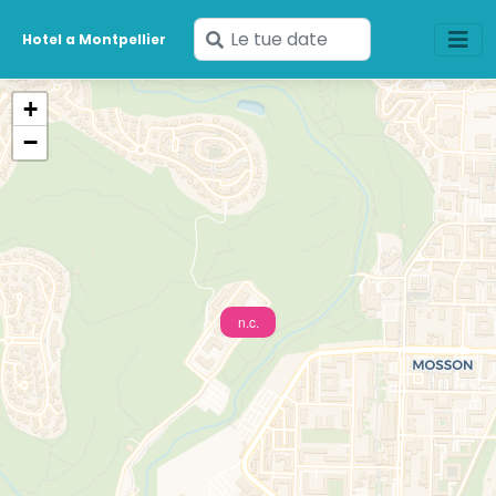
Inserisci
Hotel a Montpellier
le
tue
+
date
−
n.c.