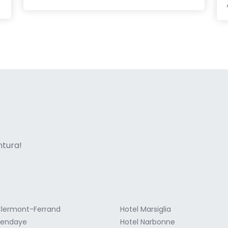
ne italian
entura!
Clermont-Ferrand
Hotel Marsiglia
Hendaye
Hotel Narbonne