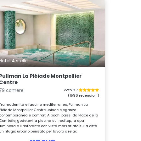
Hotel 4 stelle
Pullman La Pléiade Montpellier
Centre
79 camere
Voto 8.7
(1596 recensioni)
Tra modernità e fascino mediterraneo, Pullman La
Pléiade Montpellier Centre unisce eleganza
contemporanea e comfort. A pochi passi da Place de la
Comédie, godetevi la piscina sul rooftop, la spa
luminosa e il ristorante con vista mozzafiato sulla città.
Un rifugio urbano pensato per lavoro o relax.