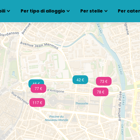
ili
Per tipo di alloggio
Per stelle
Per cate
42 €
73 €
46 €
77 €
78 €
117 €