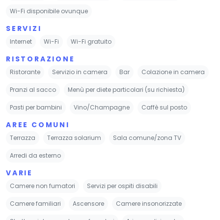
Wi-Fi disponibile ovunque
SERVIZI
Internet
Wi-Fi
Wi-Fi gratuito
RISTORAZIONE
Ristorante
Servizio in camera
Bar
Colazione in camera
Pranzi al sacco
Menù per diete particolari (su richiesta)
Pasti per bambini
Vino/Champagne
Caffè sul posto
AREE COMUNI
Terrazza
Terrazza solarium
Sala comune/zona TV
Arredi da esterno
VARIE
Camere non fumatori
Servizi per ospiti disabili
Camere familiari
Ascensore
Camere insonorizzate