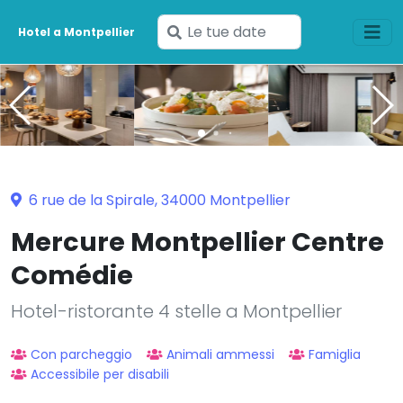
Inserisci
Hotel a Montpellier
le
tue
date
6 rue de la Spirale, 34000 Montpellier
Mercure Montpellier Centre
Comédie
Hotel-ristorante 4 stelle a Montpellier
Con parcheggio
Animali ammessi
Famiglia
Accessibile per disabili