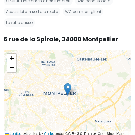
Struttura interamente non fumatori
Aria condizionata
Accessibile in sedia a rotelle
WC con maniglioni
Lavabo basso
6 rue de la Spirale, 34000 Montpellier
+
−
Leaflet
|
Map tiles by
Carto
, under CC BY 3.0. Data by OpenStreetMap,