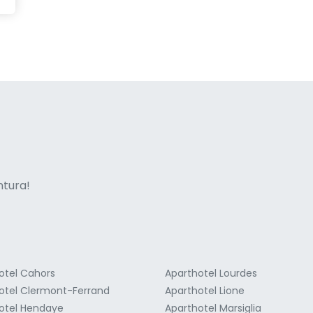
ne italian
entura!
otel Cahors
Aparthotel Lourdes
otel Clermont-Ferrand
Aparthotel Lione
otel Hendaye
Aparthotel Marsiglia