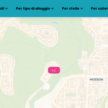
ili
Per tipo di alloggio
Per stelle
Per cate
n.c.