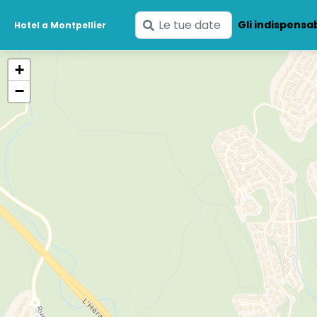
Inserisci
Gli indispensab
Hotel a Montpellier
le
tue
+
date
−