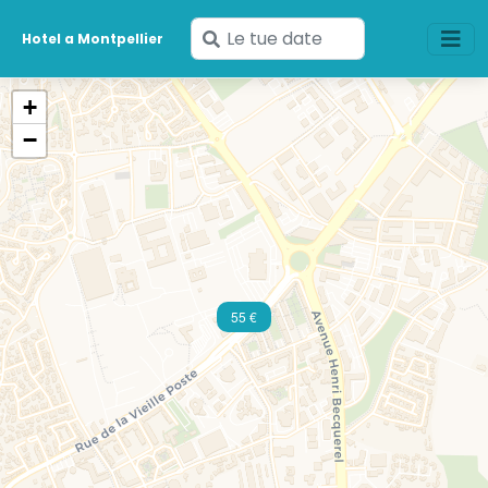
Inserisci
Hotel a Montpellier
le
tue
+
date
−
55 €