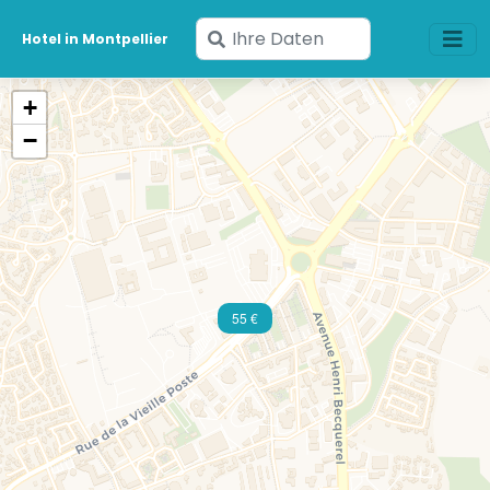
Geben
Hotel in Montpellier
Sie
Ihre
+
Daten
−
ein
55 €