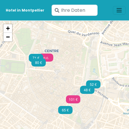
Geben
Hotel in Montpellier
Sie
Ihre
+
Daten
−
ein
n.c.
71 €
80 €
52 €
48 €
101 €
65 €