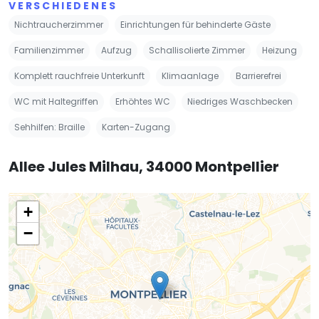
VERSCHIEDENES
Nichtraucherzimmer
Einrichtungen für behinderte Gäste
Familienzimmer
Aufzug
Schallisolierte Zimmer
Heizung
Komplett rauchfreie Unterkunft
Klimaanlage
Barrierefrei
WC mit Haltegriffen
Erhöhtes WC
Niedriges Waschbecken
Sehhilfen: Braille
Karten-Zugang
Allee Jules Milhau, 34000 Montpellier
+
−