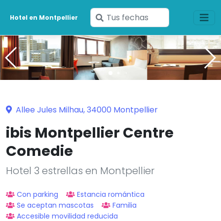
Ingresa
Hotel en Montpellier
tus
fechas
Allee Jules Milhau, 34000 Montpellier
ibis Montpellier Centre
Comedie
Hotel 3 estrellas en Montpellier
Con parking
Estancia romántica
Se aceptan mascotas
Familia
Accesible movilidad reducida