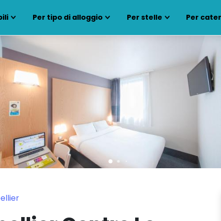
ili
Per tipo di alloggio
Per stelle
Per cate
ellier