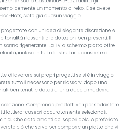
 Zénith Sud o Castelnau-le-Lez facilita gli
 semplicemente un momento di relax. E se avete
es-Flots, siete già quasi in viaggio.
e progettate con un'idea di elegante discrezione e
 tonalità rilassanti e le dotazioni ben presenti. Il
 un sonno rigenerante. La TV a schermo piatto offre
elocità, incluso in tutta la struttura, consente di
 di lavorare sui propri progetti se si è in viaggio
erete tutto il necessario per rilassarvi dopo una
ionali, ben tenuti e dotati di una doccia moderna.
la colazione. Comprende prodotti vari per soddisfare
tti lattiero-caseari accuratamente selezionati,
inici. Che siate amanti dei sapori dolci o preferiate
roverete ciò che serve per comporre un piatto che vi