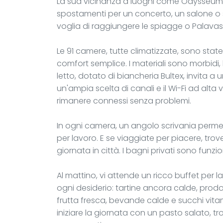
La sua vicinanza a luoghi come Odysseum, il
spostamenti per un concerto, un salone o
voglia di raggiungere le spiagge o Palavas-l
Le 91 camere, tutte climatizzate, sono stat
comfort semplice. I materiali sono morbidi, le
letto, dotato di biancheria Bultex, invita a
un'ampia scelta di canali e il Wi-Fi ad alta v
rimanere connessi senza problemi.
In ogni camera, un angolo scrivania permette
per lavoro. E se viaggiate per piacere, trov
giornata in città. I bagni privati sono funz
Al mattino, vi attende un ricco buffet per 
ogni desiderio: tartine ancora calde, prodo
frutta fresca, bevande calde e succhi vitam
iniziare la giornata con un pasto salato, t