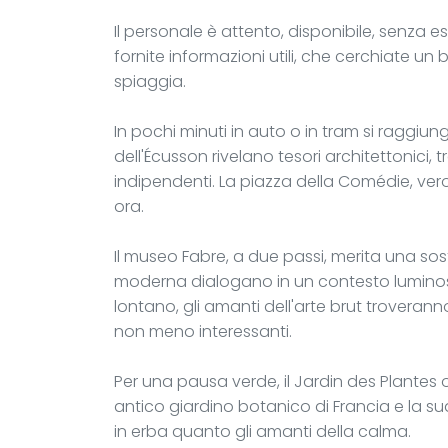
Il personale è attento, disponibile, senza
fornite informazioni utili, che cerchiate un b
spiaggia.
In pochi minuti in auto o in tram si raggiung
dell'Écusson rivelano tesori architettonici, 
indipendenti. La piazza della Comédie, vero
ora.
Il museo Fabre, a due passi, merita una sost
moderna dialogano in un contesto luminoso
lontano, gli amanti dell'arte brut troveranno
non meno interessanti.
Per una pausa verde, il Jardin des Plantes off
antico giardino botanico di Francia e la s
in erba quanto gli amanti della calma.