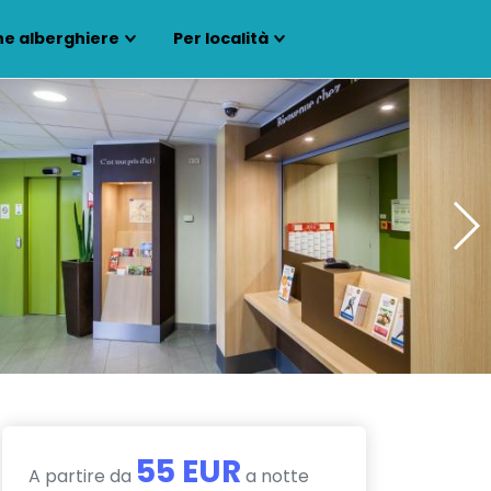
ne alberghiere
Per località
55 EUR
A partire da
a notte