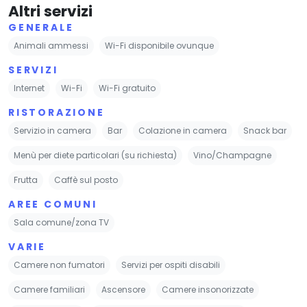
Altri servizi
GENERALE
Animali ammessi
Wi-Fi disponibile ovunque
SERVIZI
Internet
Wi-Fi
Wi-Fi gratuito
RISTORAZIONE
Servizio in camera
Bar
Colazione in camera
Snack bar
Menù per diete particolari (su richiesta)
Vino/Champagne
Frutta
Caffè sul posto
AREE COMUNI
Sala comune/zona TV
VARIE
Camere non fumatori
Servizi per ospiti disabili
Camere familiari
Ascensore
Camere insonorizzate