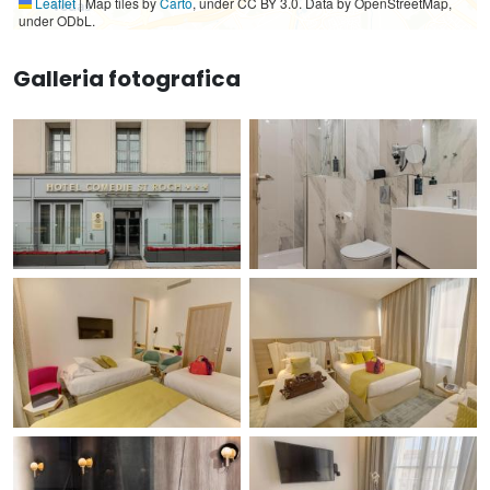
Leaflet
|
Map tiles by
Carto
, under CC BY 3.0. Data by OpenStreetMap,
under ODbL.
Galleria fotografica