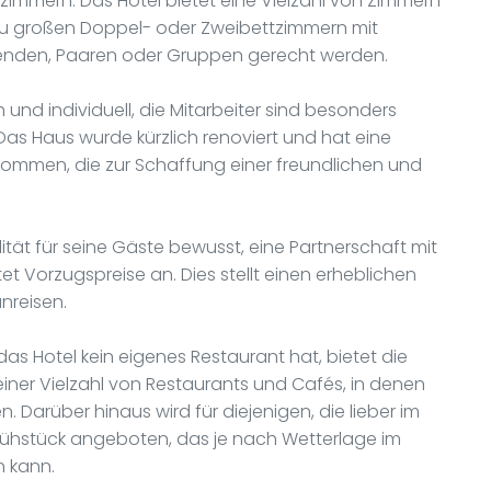
mmern. Das Hotel bietet eine Vielzahl von Zimmern
zu großen Doppel- oder Zweibettzimmern mit
isenden, Paaren oder Gruppen gerecht werden.
 und individuell, die Mitarbeiter sind besonders
as Haus wurde kürzlich renoviert und hat eine
mmen, die zur Schaffung einer freundlichen und
ität für seine Gäste bewusst, eine Partnerschaft mit
et Vorzugspreise an. Dies stellt einen erheblichen
anreisen.
s Hotel kein eigenes Restaurant hat, bietet die
iner Vielzahl von Restaurants und Cafés, in denen
 Darüber hinaus wird für diejenigen, die lieber im
Frühstück angeboten, das je nach Wetterlage im
n kann.