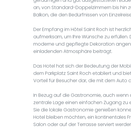
geräumigen und gut ausgestatteten Badezi
an, von Standard-Doppelzimmern bis hin 
Balkon, die den Bedürfnissen von Einzelre
Der Empfang im Hôtel Saint Roch ist herzlich
aufmerksam, um Ihre Wünsche zu erfüllen. D
moderne und gepflegte Dekoration angeno
einladenden Atmosphäre beiträgt.
Das Hotel hat sich der Bedeutung der Mobil
dem Parkplatz Saint Roch etabliert und biet
Vorteil für Besucher dar, die mit dem Auto 
In Bezug auf die Gastronomie, auch wenn da
zentrale Lage einen einfachen Zugang zu e
Sie die lokale Gastronomie genießen können.
Hotel bleiben möchten, ein kontinentales 
Salon oder auf der Terrasse serviert werde