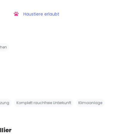
Haustiere erlaubt
chen
izung
Komplett rauchfreie Unterkunft
Klimaanlage
lier