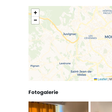
+
−
Leaflet
|
Ma
Fotogalerie