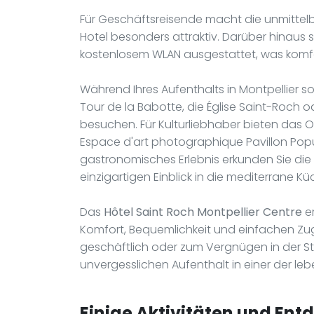
Für Geschäftsreisende macht die unmittel
Hotel besonders attraktiv. Darüber hinaus 
kostenlosem WLAN ausgestattet, was komfo
Während Ihres Aufenthalts in Montpellier 
Tour de la Babotte, die Église Saint-Roch 
besuchen. Für Kulturliebhaber bieten das O
Espace d'art photographique Pavillon Popul
gastronomisches Erlebnis erkunden Sie die z
einzigartigen Einblick in die mediterrane Kü
Das
Hôtel Saint Roch Montpellier Centre
er
Komfort, Bequemlichkeit und einfachen Zug
geschäftlich oder zum Vergnügen in der Sta
unvergesslichen Aufenthalt in einer der le
Einige Aktivitäten und Ent