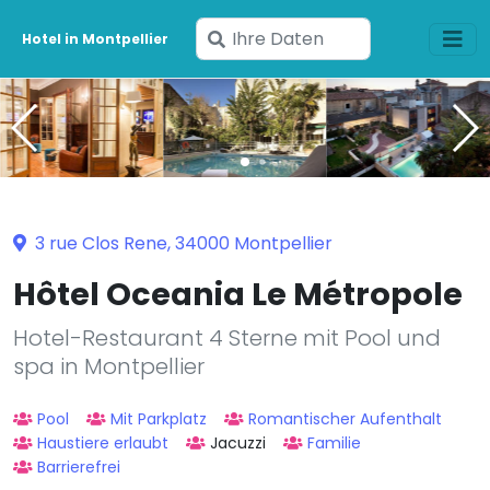
Geben
Hotel in Montpellier
Sie
Ihre
Daten
ein
3 rue Clos Rene, 34000 Montpellier
Hôtel Oceania Le Métropole
Hotel-Restaurant 4 Sterne mit Pool und
spa in Montpellier
Pool
Mit Parkplatz
Romantischer Aufenthalt
Haustiere erlaubt
Jacuzzi
Familie
Barrierefrei