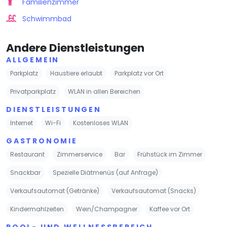
Familienzimmer
Schwimmbad
Andere Dienstleistungen
ALLGEMEIN
Parkplatz
Haustiere erlaubt
Parkplatz vor Ort
Privatparkplatz
WLAN in allen Bereichen
DIENSTLEISTUNGEN
Internet
Wi-Fi
Kostenloses WLAN
GASTRONOMIE
Restaurant
Zimmerservice
Bar
Frühstück im Zimmer
Snackbar
Spezielle Diätmenüs (auf Anfrage)
Verkaufsautomat (Getränke)
Verkaufsautomat (Snacks)
Kindermahlzeiten
Wein/Champagner
Kaffee vor Ort
POOL- UND WELLNESSBEREICH