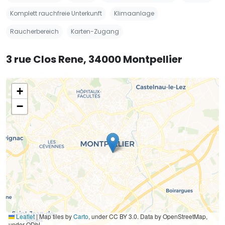
Komplett rauchfreie Unterkunft
Klimaanlage
Raucherbereich
Karten-Zugang
3 rue Clos Rene, 34000 Montpellier
+
−
Leaflet
|
Map tiles by
Carto
, under CC BY 3.0. Data by OpenStreetMap,
under ODbL.