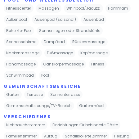
Fitnesscenter
Massagen
Whirlpool/Jacuzzi
Hammam
Außenpool
Außenpool (saisonal)
Außenbad
Beheizter Pool
Sonnenliegen oder Strandstühle
Sonnenschirme
Dampfbad
Rückenmassage
Nackenmassage
Fußmassage
Kopfmassage
Handmassage
Ganzkörpermassage
Fitness
Schwimmbad
Pool
GEMEINSCHAFTSBEREICHE
Garten
Terrasse
Sonnenterrasse
Gemeinschaftslounge/TV-Bereich
Gartenmöbel
VERSCHIEDENES
Nichtraucherzimmer
Einrichtungen für behinderte Gäste
Familienzimmer
Aufzug
Schallisolierte Zimmer
Heizung