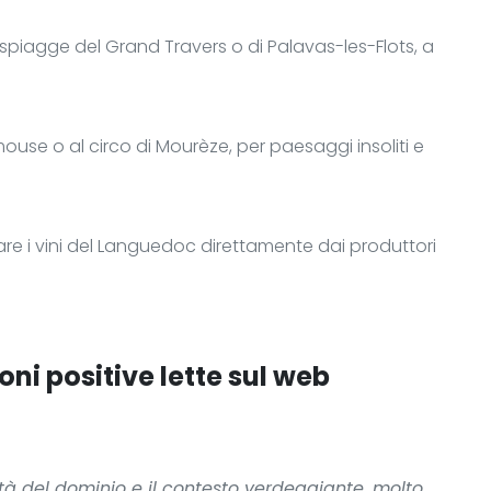
 spiagge del Grand Travers o di Palavas-les-Flots, a
amouse o al circo di Mourèze, per paesaggi insoliti e
tare i vini del Languedoc direttamente dai produttori
oni positive lette sul web
lità del dominio e il contesto verdeggiante, molto