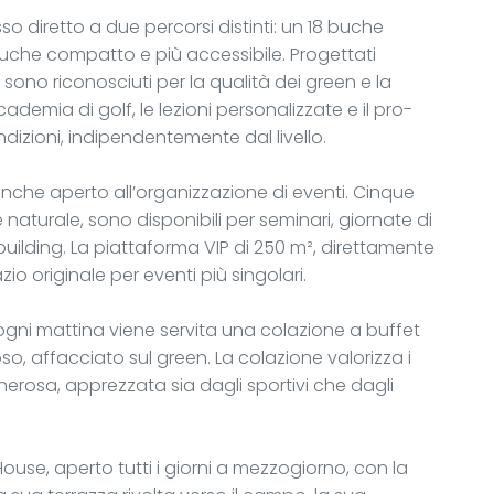
o diretto a due percorsi distinti: un 18 buche
 buche compatto e più accessibile. Progettati
sono riconosciuti per la qualità dei green e la
cademia di golf, le lezioni personalizzate e il pro-
dizioni, indipendentemente dal livello.
nche aperto all’organizzazione di eventi. Cinque
e naturale, sono disponibili per seminari, giornate di
 building. La piattaforma VIP di 250 m², direttamente
o originale per eventi più singolari.
, ogni mattina viene servita una colazione a buffet
o, affacciato sul green. La colazione valorizza i
nerosa, apprezzata sia dagli sportivi che dagli
House, aperto tutti i giorni a mezzogiorno, con la