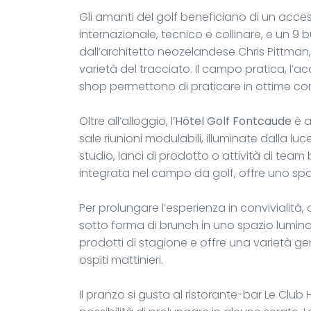
Gli amanti del golf beneficiano di un access
internazionale, tecnico e collinare, e un 9
dall’architetto neozelandese Chris Pittman, 
varietà del tracciato. Il campo pratica, l’ac
shop permettono di praticare in ottime con
Oltre all’alloggio, l’
Hôtel Golf Fontcaude
è a
sale riunioni modulabili, illuminate dalla luc
studio, lanci di prodotto o attività di team
integrata nel campo da golf, offre uno spazi
Per prolungare l’esperienza in convivialità
sotto forma di brunch in uno spazio luminos
prodotti di stagione e offre una varietà ge
ospiti mattinieri.
Il pranzo si gusta al ristorante-bar Le Club 