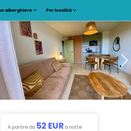
ne alberghiere
Per località
52 EUR
A partire da
a notte