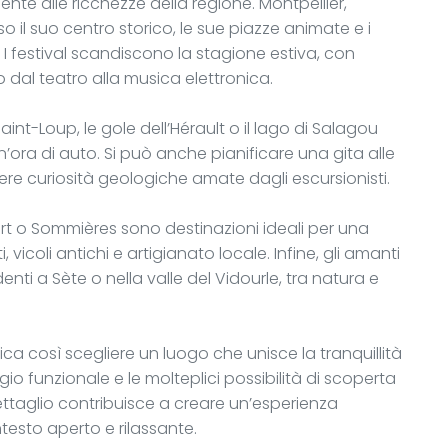
ente alle ricchezze della regione. Montpellier,
 il suo centro storico, le sue piazze animate e i
 I festival scandiscono la stagione estiva, con
 dal teatro alla musica elettronica.
c Saint-Loup, le gole dell’Hérault o il lago di Salagou
ora di auto. Si può anche pianificare una gita alle
ere curiosità geologiche amate dagli escursionisti.
ert o Sommières sono destinazioni ideali per una
vicoli antichi e artigianato locale. Infine, gli amanti
nti a Sète o nella valle del Vidourle, tra natura e
ica così scegliere un luogo che unisce la tranquillità
gio funzionale e le molteplici possibilità di scoperta
dettaglio contribuisce a creare un’esperienza
testo aperto e rilassante.