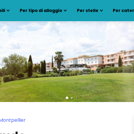
ili
Per tipo di alloggio
Per stelle
Per cate
Montpellier