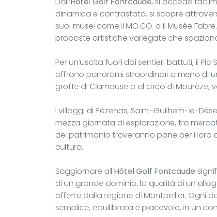
Dall’
Hôtel Golf Fontcaude
, si accede facilm
dinamica e contrastata, si scopre attraverso
suoi musei come il MO.CO. o il Musée Fabre.
proposte artistiche variegate che spaziano
Per un’uscita fuori dai sentieri battuti, il Pi
offrono panorami straordinari a meno di un’
grotte di Clamouse o al circo di Mourèze, v
I villaggi di Pézenas, Saint-Guilhem-le-Dés
mezza giornata di esplorazione, tra mercati, 
del patrimonio troveranno pane per i loro de
cultura.
Soggiornare all’
Hôtel Golf Fontcaude
signif
di un grande dominio, la qualità di un allog
offerte dalla regione di Montpellier. Ogni 
semplice, equilibrata e piacevole, in un con