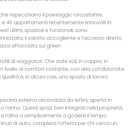
che rispecchiano il paesaggio circostante,
lf, e 40 appartamenti recentemente rinnovati in
 ultimi, spaziosi e funzionali, sono
trezzata, il salotto accogliente e l’accesso diretto
razza affacciata sul green.
profili di viaggiatori. Che siate soli, in coppia, in
un livello di comfort costante, con aria condizionata
 qualità e, in alcuni casi, uno spazio di lavoro
a piscina esterna circondata da lettini, aperta in
o l’anno. Questi spazi, ben integrati nella proprietà,
 e l’altra o semplicemente a godersi il tempo.
inuti di auto, completa l’offerta per chi cerca un