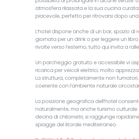
possibilità di prolungare in alcune serate. L
atmosfera rilassata e la sua cucina curata 
piacevole, perfetto per ritrovarsi dopo un
L’hotel dispone anche di un bar, spazio di 
giornata per un drink o per leggere un libro.
rivolte verso l’esterno, tutto qui invita a ral
Un parcheggio gratuito e accessibile vi asp
ricarica per veicoli elettrici, molto apprez
La struttura, completamente non fumatori,
coerente con l’ambiente naturale circosta
La posizione geografica dell’hotel consente 
naturalmente, ma anche turismo culturale o
decina di chilometri, si raggiunge rapidame
spiagge del litorale mediterraneo.