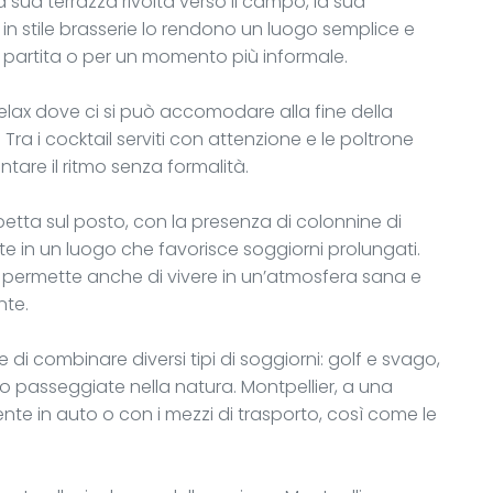
a sua terrazza rivolta verso il campo, la sua
in stile brasserie lo rendono un luogo semplice e
a partita o per un momento più informale.
relax dove ci si può accomodare alla fine della
 Tra i cocktail serviti con attenzione e le poltrone
lentare il ritmo senza formalità.
etta sul posto, con la presenza di colonnine di
zate in un luogo che favorisce soggiorni prolungati.
 permette anche di vivere in un’atmosfera sana e
nte.
di combinare diversi tipi di soggiorni: golf e svago,
 passeggiate nella natura. Montpellier, a una
nte in auto o con i mezzi di trasporto, così come le