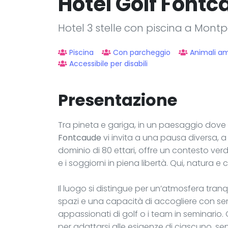
Hôtel Golf Font
Hotel 3 stelle con piscina a Montpe
Piscina
Con parcheggio
Animali a
Accessibile per disabili
Presentazione
Tra pineta e gariga, in un paesaggio dove 
Fontcaude
vi invita a una pausa diversa, a
dominio di 80 ettari, offre un contesto verde
e i soggiorni in piena libertà. Qui, natura e
Il luogo si distingue per un’atmosfera tranq
spazi e una capacità di accogliere con semp
appassionati di golf o i team in seminario. Gli
per adattarsi alle esigenze di ciascuno, se