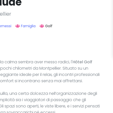
caude
llier
mmessi
Famiglia
Golf
la calma sembra aver messo radici, l'
Hôtel Golf
 pochi chilometri da Montpellier. Situato su un
ggiante ideale per il relax, gli incontri professionali
 comfort si incontrano senza mai affrettarsi.
uilla, una certa dolcezza nell’organizzazione degli
licità sia i viaggiatori di passaggio che gli
 spazi sono aperti, le viste libere, e i servizi pensati
nza sovraccarichi né eccessi.