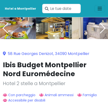
Inserisci
Hotel a Montpellier
le
tue
date
58 Rue Georges Denizot, 34090 Montpellier
Ibis Budget Montpellier
Nord Euromédecine
Hotel 2 stelle a Montpellier
Con parcheggio
Animali ammessi
Famiglia
Accessibile per disabili