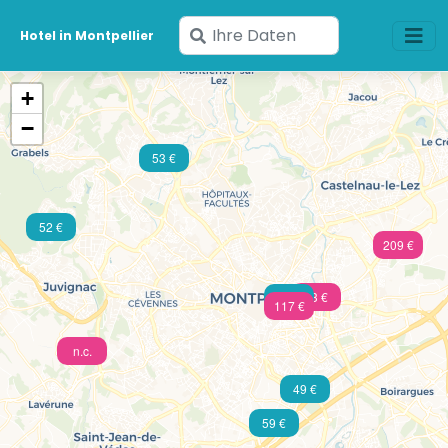
Geben
Hotel in Montpellier
Sie
Ihre
+
Daten
−
ein
53 €
52 €
209 €
73 €
46 €
117 €
n.c.
49 €
59 €