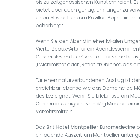
bis zu zeitgenössischen Künstlern reicht. Es 
bietet aber auch genug, um länger zu verwe
einen Abstecher zum Pavillon Populaire ma
beherbergt.
Wenn Sie den Abend in einer lokalen Umge
Viertel Beaux-Arts für ein Abendessen in 
Casseroles en Folie“ wird oft für seine h
„L’Alchimiste“ oder „Reflet d’Obione“, das 
Für einen naturverbundenen Ausflug ist de
erreichbar, ebenso wie das Domaine de Mér
des Lez eignet. Wenn Sie Erlebnisse am Me
Carnon in weniger als dreißig Minuten erre
Verkehrsmitteln.
Das
Brit Hotel Montpellier Euromédecine
b
einladende Auszeit, um Montpellier unter g