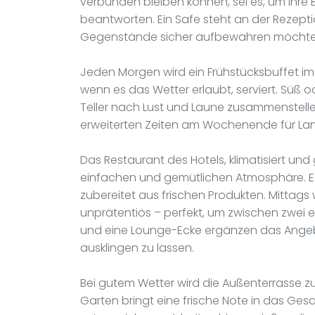
verbunden bleiben können, sei es, um Ihre 
beantworten. Ein Safe steht an der Rezepti
Gegenstände sicher aufbewahren möchte
Jeden Morgen wird ein Frühstücksbuffet im 
wenn es das Wetter erlaubt, serviert. Süß o
Teller nach Lust und Laune zusammenstelle
erweiterten Zeiten am Wochenende für Lan
Das Restaurant des Hotels, klimatisiert und 
einfachen und gemütlichen Atmosphäre. Es s
zubereitet aus frischen Produkten. Mittags
unprätentiös – perfekt, um zwischen zwei e
und eine Lounge-Ecke ergänzen das Angeb
ausklingen zu lassen.
Bei gutem Wetter wird die Außenterrasse zu
Garten bringt eine frische Note in das Gesa