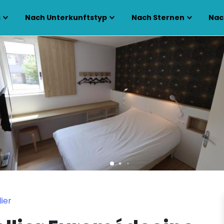
s
Nach Unterkunftstyp
Nach Sternen
Nac
ier