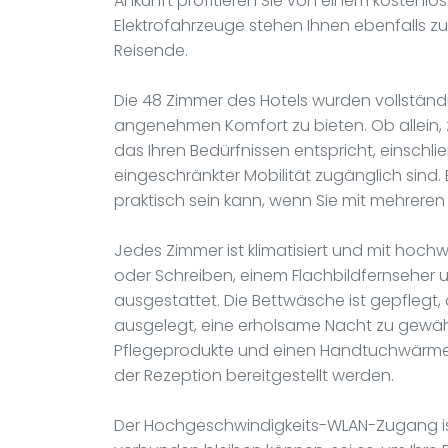
Ankunft profitieren Sie von einem kostenlos
Elektrofahrzeuge stehen Ihnen ebenfalls zu
Reisende.
Die 48 Zimmer des Hotels wurden vollständi
angenehmen Komfort zu bieten. Ob allein, zu
das Ihren Bedürfnissen entspricht, einschli
eingeschränkter Mobilität zugänglich sind. E
praktisch sein kann, wenn Sie mit mehreren
Jedes Zimmer ist klimatisiert und mit hoch
oder Schreiben, einem Flachbildfernseher
ausgestattet. Die Bettwäsche ist gepflegt, d
ausgelegt, eine erholsame Nacht zu gewähr
Pflegeprodukte und einen Handtuchwärmer;
der Rezeption bereitgestellt werden.
Der Hochgeschwindigkeits-WLAN-Zugang ist 