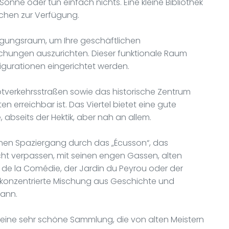
Sonne oder tun einfach nichts. Eine kleine Bibliothek
ichen zur Verfügung.
gungsraum, um Ihre geschäftlichen
hungen auszurichten. Dieser funktionale Raum
igurationen eingerichtet werden.
ptverkehrsstraßen sowie das historische Zentrum
n erreichbar ist. Das Viertel bietet eine gute
abseits der Hektik, aber nah an allem.
einen Spaziergang durch das „Écusson“, das
icht verpassen, mit seinen engen Gassen, alten
 de la Comédie, der Jardin du Peyrou oder der
 konzentrierte Mischung aus Geschichte und
kann.
 eine sehr schöne Sammlung, die von alten Meistern