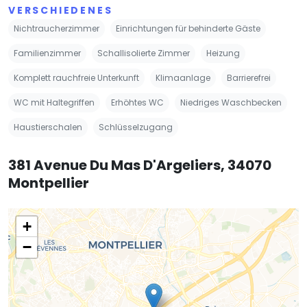
VERSCHIEDENES
Nichtraucherzimmer
Einrichtungen für behinderte Gäste
Familienzimmer
Schallisolierte Zimmer
Heizung
Komplett rauchfreie Unterkunft
Klimaanlage
Barrierefrei
WC mit Haltegriffen
Erhöhtes WC
Niedriges Waschbecken
Haustierschalen
Schlüsselzugang
381 Avenue Du Mas D'Argeliers, 34070
Montpellier
+
−