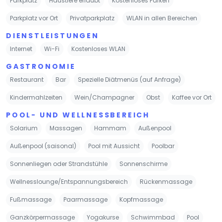
Parkplatz
Haustiere erlaubt
Kostenloses Parken
Parkplatz vor Ort
Privatparkplatz
WLAN in allen Bereichen
DIENSTLEISTUNGEN
Internet
Wi-Fi
Kostenloses WLAN
GASTRONOMIE
Restaurant
Bar
Spezielle Diätmenüs (auf Anfrage)
Kindermahlzeiten
Wein/Champagner
Obst
Kaffee vor Ort
POOL- UND WELLNESSBEREICH
Solarium
Massagen
Hammam
Außenpool
Außenpool (saisonal)
Pool mit Aussicht
Poolbar
Sonnenliegen oder Strandstühle
Sonnenschirme
Wellnesslounge/Entspannungsbereich
Rückenmassage
Fußmassage
Paarmassage
Kopfmassage
Ganzkörpermassage
Yogakurse
Schwimmbad
Pool