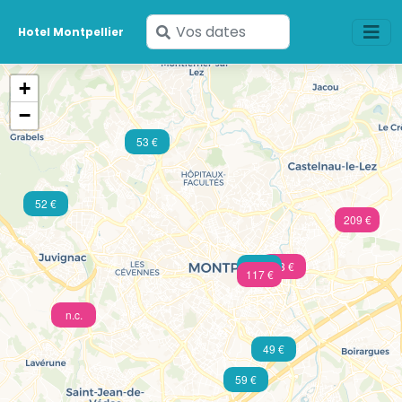
Saisissez
Hotel Montpellier
vos
dates
+
−
53 €
52 €
209 €
73 €
46 €
117 €
n.c.
49 €
59 €