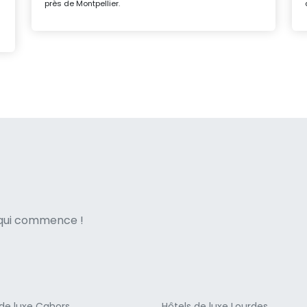
près de Montpellier.
ne italian
e qui commence !
 de luxe Cahors
Hôtels de luxe Lourdes