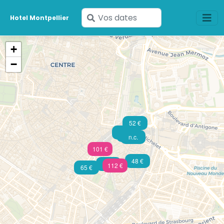
Saisissez
Hotel Montpellier
vos
dates
+
−
52 €
48 €
62 €
n.c.
101 €
48 €
n.c.
112 €
65 €