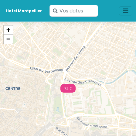
Saisissez
Hotel Montpellier
vos
dates
+
−
72 €