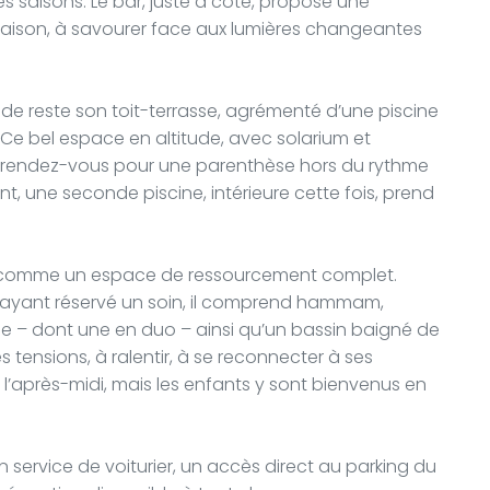
es saisons. Le bar, juste à côté, propose une
 maison, à savourer face aux lumières changeantes
ade reste son toit-terrasse, agrémenté d’une piscine
Ce bel espace en altitude, avec solarium et
 de rendez-vous pour une parenthèse hors du rythme
t, une seconde piscine, intérieure cette fois, prend
se comme un espace de ressourcement complet.
s ayant réservé un soin, il comprend hammam,
ge – dont une en duo – ainsi qu’un bassin baigné de
les tensions, à ralentir, à se reconnecter à ses
 l’après-midi, mais les enfants y sont bienvenus en
service de voiturier, un accès direct au parking du