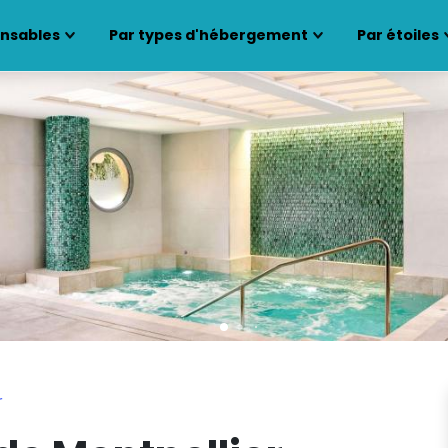
ensables
Par types d'hébergement
Par étoiles
r