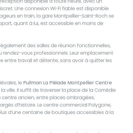
 réception disponible à toute heure, avec un
discret. Une connexion Wi-Fi fiable est disponible
geurs en train, la gare Montpellier-Saint-Roch se
oport, quant à lui, est accessible en moins de
 également des salles de réunion fonctionnelles,
 ou rendez-vous professionnels. Leur emplacement
e entre travail et détente, sans avoir à quitter les
iévales, le
Pullman La Pléiade Montpellier Centre
 ville. Il suffit de traverser la place de la Comédie
u centre ancien, entre places ombragées,
gés d’histoire. Le centre commercial Polygone,
e plus d’une centaine de boutiques accessibles à la