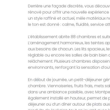
Derrière une façade discrète, vous découv
rénové pour offrir une nouvelle expérience 
un style raffiné et actuel, mêle matériaux na
le ton est donné : calme, fluidité, service att
L’établissement abrite 88 chambres et suite
L’aménagement harmonieux, les teintes a
aux besoins de chacun. Les lits spacieux, l
réglable ou encore les salles de bain bie
relâchement. Plusieurs chambres disposent 
environnants, renforçant la sensation d’ou
En début de journée, un petit-déjeuner gé
chambre. Viennoiseries, fruits frais, mets s
dans une ambiance paisible, avec Montpellie
également installé en hauteur, permet de p
déjeuner ou d’un dîner autour de plats aux