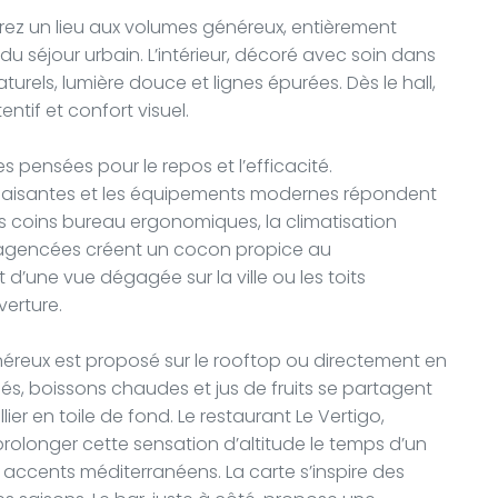
rez un lieu aux volumes généreux, entièrement
du séjour urbain. L’intérieur, décoré avec soin dans
turels, lumière douce et lignes épurées. Dès le hall,
entif et confort visuel.
s pensées pour le repos et l’efficacité.
paisantes et les équipements modernes répondent
es coins bureau ergonomiques, la climatisation
n agencées créent un cocon propice au
d’une vue dégagée sur la ville ou les toits
verture.
néreux est proposé sur le rooftop ou directement en
alés, boissons chaudes et jus de fruits se partagent
r en toile de fond. Le restaurant Le Vertigo,
rolonger cette sensation d’altitude le temps d’un
 accents méditerranéens. La carte s’inspire des