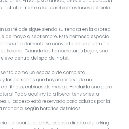
taciones. El bar, justo al lado, ofrece una cuidada
 disfrutar frente a las cambiantes luces del cielo
an La Pléiade sigue siendo su terraza en la azotea,
ble de mayo a septiembre. Este hermoso espacio
escanso, rápidamente se convierte en un punto de
 cotidiano. Cuando las temperaturas bajan, una
relevo dentro del spa del hotel.
 presenta como un espacio de completa
tes y las personas que hayan reservado un
de fitness, cabinas de masaje –incluida una para
tural. Todo aquí invita a liberar tensiones, a
nes. El acceso está reservado para adultos por la
la mañana, según horarios definidos.
icio de aparcacoches, acceso directo al parking