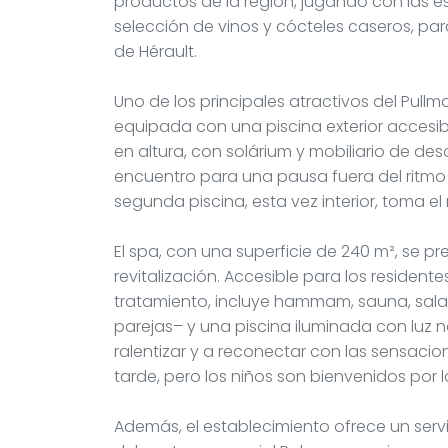
productos de la región, jugando con las es
selección de vinos y cócteles caseros, para
de Hérault.
Uno de los principales atractivos del Pullm
equipada con una piscina exterior accesi
en altura, con solárium y mobiliario de d
encuentro para una pausa fuera del ritmo
segunda piscina, esta vez interior, toma el 
El spa, con una superficie de 240 m², se
revitalización. Accesible para los residen
tratamiento, incluye hammam, sauna, sala 
parejas– y una piscina iluminada con luz na
ralentizar y a reconectar con las sensacio
tarde, pero los niños son bienvenidos por 
Además, el establecimiento ofrece un serv