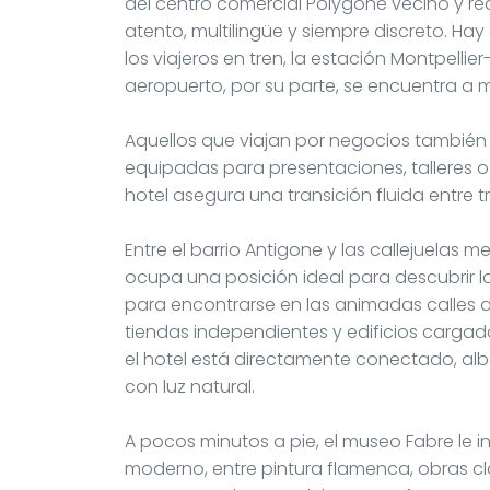
del centro comercial Polygone vecino y re
atento, multilingüe y siempre discreto. Hay
los viajeros en tren, la estación Montpelli
aeropuerto, por su parte, se encuentra a
Aquellos que viajan por negocios también 
equipadas para presentaciones, talleres o
hotel asegura una transición fluida entre t
Entre el barrio Antigone y las callejuelas m
ocupa una posición ideal para descubrir l
para encontrarse en las animadas calles d
tiendas independientes y edificios cargado
el hotel está directamente conectado, al
con luz natural.
A pocos minutos a pie, el museo Fabre le i
moderno, entre pintura flamenca, obras c