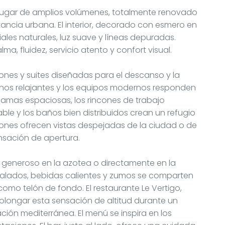
 lugar de amplios volúmenes, totalmente renovado
ancia urbana. El interior, decorado con esmero en
iales naturales, luz suave y líneas depuradas.
lma, fluidez, servicio atento y confort visual.
ones y suites diseñadas para el descanso y la
 tonos relajantes y los equipos modernos responden
amas espaciosas, los rincones de trabajo
le y los baños bien distribuidos crean un refugio
ciones ofrecen vistas despejadas de la ciudad o de
nsación de apertura.
 generoso en la azotea o directamente en la
os salados, bebidas calientes y zumos se comparten
como telón de fondo. El restaurante Le Vertigo,
rolongar esta sensación de altitud durante un
ción mediterránea. El menú se inspira en los