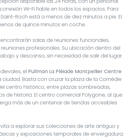
cepción disponible las 24 horas, con un personal
 conexión Wi-Fi fiable en todos los espacios. Para
er-Saint-Roch está a menos de diez minutos a pie. El
 menos de quince minutos en coche.
encontrarán salas de reuniones funcionales,
 reuniones profesionales. Su ubicación dentro del
rabajo y descanso, sin necesidad de salir del lugar.
edievales, el
Pullman La Pléiade Montpellier Centre
a ciudad. Basta con cruzar la plaza de la Comédie
el centro histórico, entre plazas sombreadas,
s de historia. El centro comercial Polygone, al que
berga más de un centenar de tiendas accesibles
nvita a explorar sus colecciones de arte antiguo y
lásicas y exposiciones temporales de envergadura.