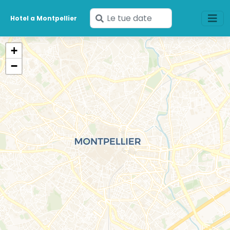
Inserisci
Hotel a Montpellier
le
tue
+
date
−