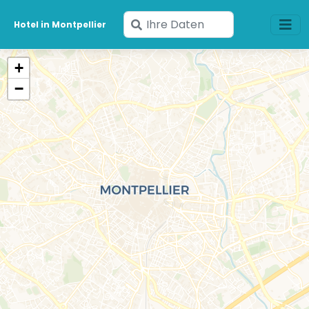
Geben
Hotel in Montpellier
Sie
Ihre
+
Daten
−
ein