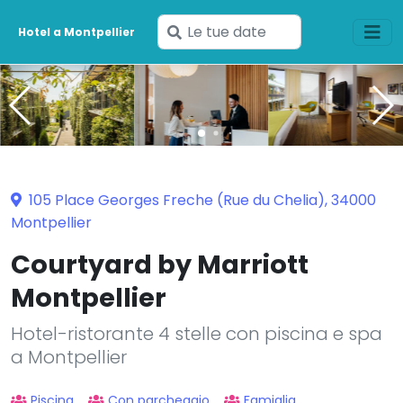
Inserisci
Hotel a Montpellier
le
tue
date
105 Place Georges Freche (Rue du Chelia), 34000
Montpellier
Courtyard by Marriott
Montpellier
Hotel-ristorante 4 stelle con piscina e spa
a Montpellier
Piscina
Con parcheggio
Famiglia