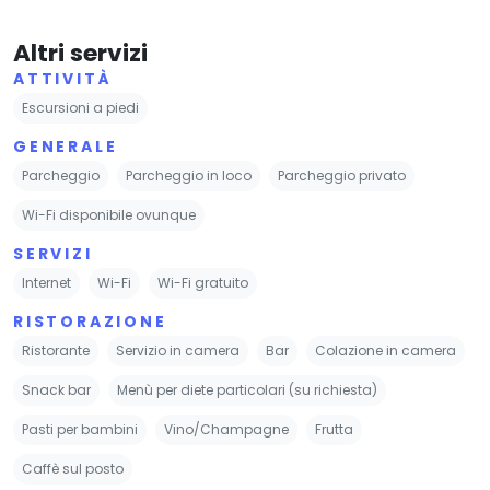
Altri servizi
ATTIVITÀ
Escursioni a piedi
GENERALE
Parcheggio
Parcheggio in loco
Parcheggio privato
Wi-Fi disponibile ovunque
SERVIZI
Internet
Wi-Fi
Wi-Fi gratuito
RISTORAZIONE
Ristorante
Servizio in camera
Bar
Colazione in camera
Snack bar
Menù per diete particolari (su richiesta)
Pasti per bambini
Vino/Champagne
Frutta
Caffè sul posto