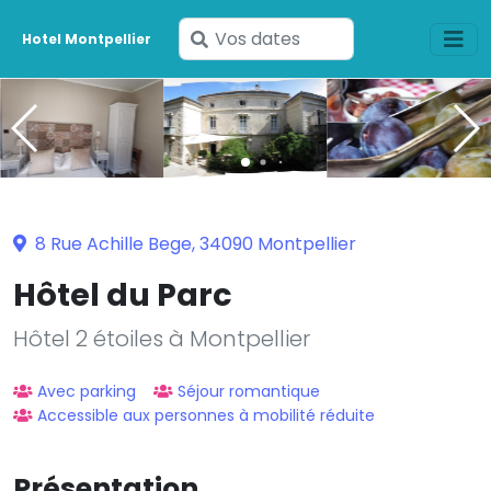
Saisissez
Hotel Montpellier
vos
dates
8 Rue Achille Bege, 34090 Montpellier
Hôtel du Parc
Hôtel 2 étoiles à Montpellier
Avec parking
Séjour romantique
Accessible aux personnes à mobilité réduite
Présentation