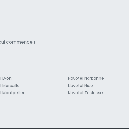
ne italian
e qui commence !
l Lyon
Novotel Narbonne
 Marseille
Novotel Nice
l Montpellier
Novotel Toulouse