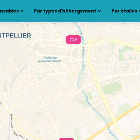
ensables
Par types d'hébergement
Par étoiles
73 €