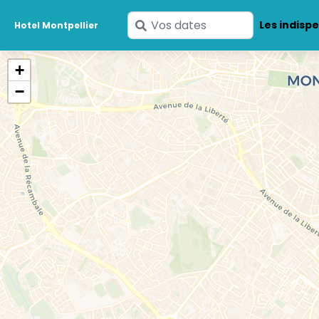
Saisissez
Les indisp
Hotel Montpellier
vos
dates
+
−