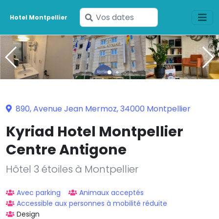
Saisissez
Hotel Montpellier
vos
dates
890, Avenue Jean Mermoz, 34000 Montpellier
Kyriad Hotel Montpellier
Centre Antigone
Hôtel 3 étoiles à Montpellier
Avec parking
Animaux acceptés
Accessible aux personnes à mobilité réduite
Design