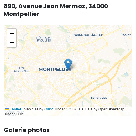
890, Avenue Jean Mermoz, 34000
Montpellier
+
−
Leaflet
|
Map tiles by
Carto
, under CC BY 3.0. Data by OpenStreetMap,
under ODbL.
Galerie photos