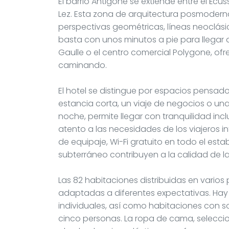
El barrio Antigone se extiende entre el Écuss
Lez. Esta zona de arquitectura posmoderna
perspectivas geométricas, líneas neoclásic
basta con unos minutos a pie para llegar 
Gaulle o el centro comercial Polygone, ofr
caminando.
El hotel se distingue por espacios pensa
estancia corta, un viaje de negocios o un
noche, permite llegar con tranquilidad inclu
atento a las necesidades de los viajeros 
de equipaje, Wi-Fi gratuito en todo el est
subterráneo contribuyen a la calidad de la
Las 82 habitaciones distribuidas en varios
adaptadas a diferentes expectativas. H
individuales, así como habitaciones con 
cinco personas. La ropa de cama, selec