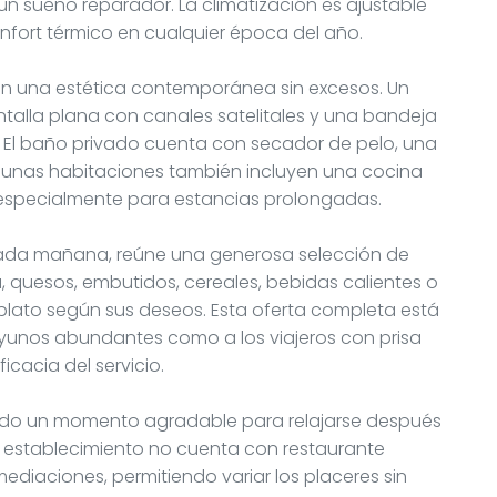
n sueño reparador. La climatización es ajustable
nfort térmico en cualquier época del año.
be en una estética contemporánea sin excesos. Un
antalla plana con canales satelitales y una bandeja
 El baño privado cuenta con secador de pelo, una
gunas habitaciones también incluyen una cocina
, especialmente para estancias prolongadas.
 cada mañana, reúne una generosa selección de
a, quesos, embutidos, cereales, bebidas calientes o
plato según sus deseos. Esta oferta completa está
sayunos abundantes como a los viajeros con prisa
icacia del servicio.
iendo un momento agradable para relajarse después
el establecimiento no cuenta con restaurante
ediaciones, permitiendo variar los placeres sin