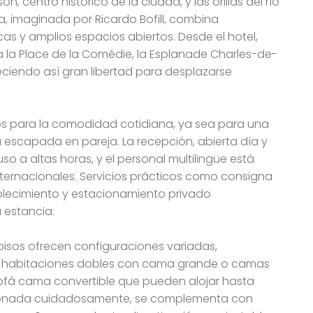
on, centro histórico de la ciudad, y las orillas del río
, imaginada por Ricardo Bofill, combina
as y amplios espacios abiertos. Desde el hotel,
a la Place de la Comédie, la Esplanade Charles-de-
eciendo así gran libertad para desplazarse
dos para la comodidad cotidiana, ya sea para una
a escapada en pareja. La recepción, abierta día y
so a altas horas, y el personal multilingüe está
internacionales. Servicios prácticos como consigna
ablecimiento y estacionamiento privado
 estancia.
 pisos ofrecen configuraciones variadas,
ay habitaciones dobles con cama grande o camas
sofá cama convertible que pueden alojar hasta
cionada cuidadosamente, se complementa con