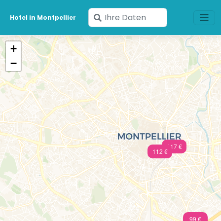
Geben
Hotel in Montpellier
Sie
Ihre
+
Daten
−
ein
117 €
112 €
99 €