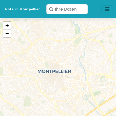
Geben
Hotel in Montpellier
Sie
Ihre
+
Daten
−
ein