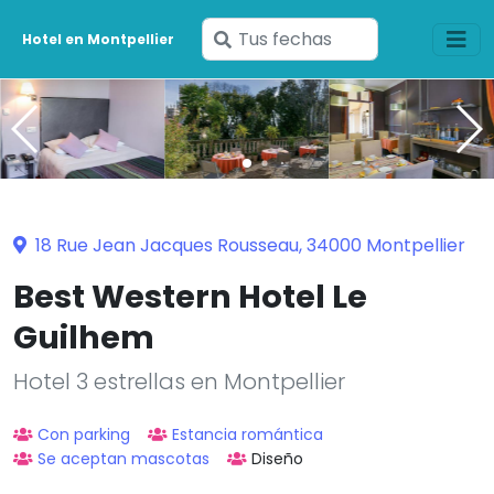
Ingresa
Hotel en Montpellier
tus
fechas
18 Rue Jean Jacques Rousseau, 34000 Montpellier
Best Western Hotel Le
Guilhem
Hotel 3 estrellas en Montpellier
Con parking
Estancia romántica
Se aceptan mascotas
Diseño