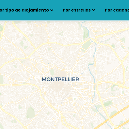
or tipo de alojamiento
Por estrellas
Por cadena