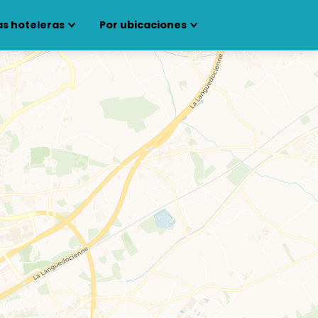
s hoteleras
Por ubicaciones