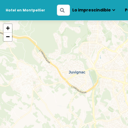
Ingresa
Lo imprescindible
P
Hotel en Montpellier
tus
fechas
+
−